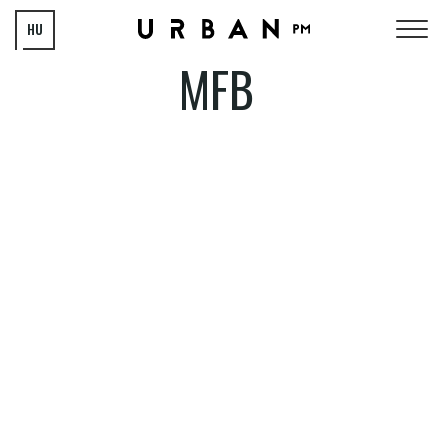
HU
MFB
EN