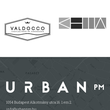
1054 Budapest Alkotmány utca 16. 1.em 2.
info@urbanpm.hu