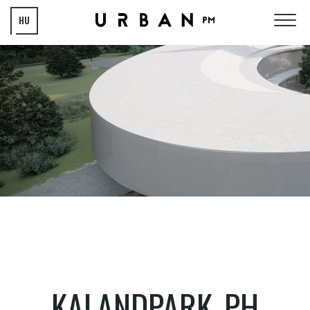
HU
EN
KALANDPARK_PH