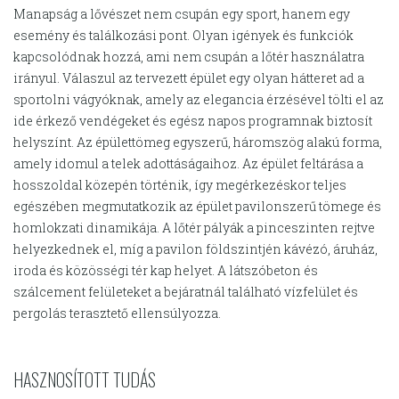
Manapság a lővészet nem csupán egy sport, hanem egy
esemény és találkozási pont. Olyan igények és funkciók
kapcsolódnak hozzá, ami nem csupán a lőtér használatra
irányul. Válaszul az tervezett épület egy olyan hátteret ad a
sportolni vágyóknak, amely az elegancia érzésével tölti el az
ide érkező vendégeket és egész napos programnak biztosít
helyszínt. Az épülettömeg egyszerű, háromszög alakú forma,
amely idomul a telek adottáságaihoz. Az épület feltárása a
hosszoldal közepén történik, így megérkezéskor teljes
egészében megmutatkozik az épület pavilonszerű tömege és
homlokzati dinamikája. A lőtér pályák a pinceszinten rejtve
helyezkednek el, míg a pavilon földszintjén kávézó, áruház,
iroda és közösségi tér kap helyet. A látszóbeton és
szálcement felületeket a bejáratnál található vízfelület és
pergolás terasztető ellensúlyozza.
HASZNOSÍTOTT TUDÁS